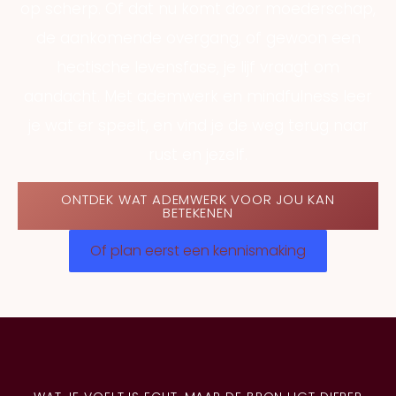
op scherp. Of dat nu komt door moederschap,
de aankomende overgang, of gewoon een
hectische levensfase, je lijf vraagt om
aandacht. Met ademwerk en mindfulness leer
je wat er speelt, en vind je de weg terug naar
rust en jezelf.
ONTDEK WAT ADEMWERK VOOR JOU KAN
BETEKENEN
Of plan eerst een kennismaking