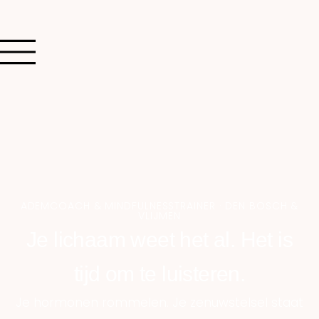
ADEMCOACH & MINDFULNESSTRAINER · DEN BOSCH &
VLIJMEN
Je lichaam weet het al. Het is
tijd om te luisteren.
Je hormonen rommelen. Je zenuwstelsel staat