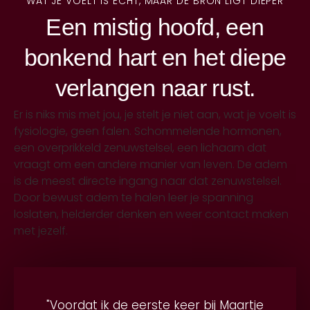
WAT JE VOELT IS ECHT, MAAR DE BRON LIGT DIEPER
Een mistig hoofd, een
bonkend hart en het diepe
verlangen naar rust.
Er is niks mis met jou, je stelt je niet aan, wat je voelt is
fysiologie, geen falen. Schommelende hormonen,
een overprikkeld zenuwstelsel, een lichaam dat
vraagt om een andere manier van leven. De adem
is de meest directe ingang naar dat zenuwstelsel.
Door bewust adem te halen leer je spanning
loslaten, helderder denken en weer contact maken
met jezelf.
"Voordat ik de eerste keer bij Maartje