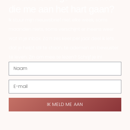
die me aan het hart gaan?
Ik stuur mijn nieuwsbrief niet elke week, soms
maanden niets, soms verschijnt er ineens weer
wat in je inbox. Zo’n zes keer per jaar deel ik iets
dat je helpt stil te staan, te ademen en bewuster
te leven. Zin om mee te lezen? Schrijf je in!
IK MELD ME AAN