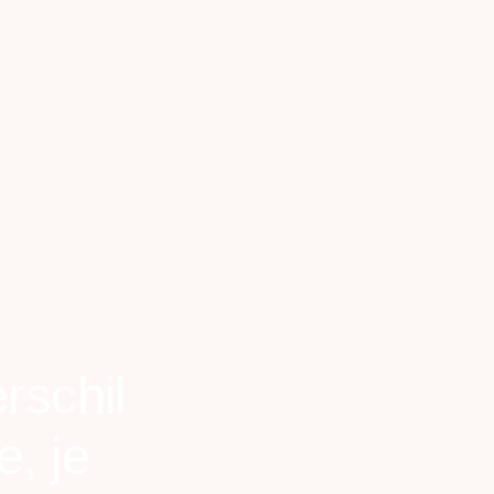
rschil
, je