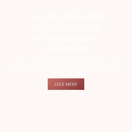
Over het gevoel nooit
goed genoeg te zijn
en de vraag die ik
mezelf stelde
Ik merkte dat ik Instagram steeds vaker sloot met
een leeg gevoel. Al jaren. Maar één vraag durfde ik
mezelf niet te stellen.
LEES MEER