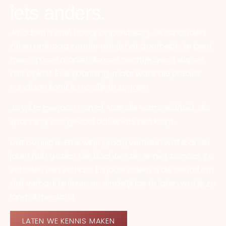
iets anders.
Je adem is snel, hoog, oppervlakkig. Je schouders
zitten omhoog zonder dat je het doorhebt. Je bent
moe op een manier die een nachtje goed slapen
niet oplost. Er is spanning, maar waar die precies
vandaan komt is moeilijk te zeggen.
Je wil er gewoon van af. Van die vermoeidheid, die
spanning, dat gevoel dat er iets niet klopt.
Dat begrijp ik. En ik wil je graag vertellen wat ik al die
jaren heb gezien: die klachten zijn er niet zomaar. Ze
vertellen een verhaal. En jouw adem is de sleutel om
dat verhaal te lezen en eindelijk los te laten wat je zo
lang al meetorst.
LATEN WE KENNIS MAKEN