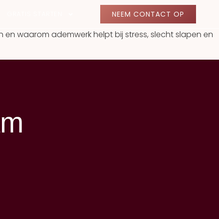
GRATIS STARTEN
NEEM CONTACT OP
n en waarom ademwerk helpt bij stress, slecht slapen en
am