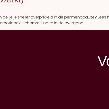
Voel je je sneller overprikkeld in de perimenopauze? Lee
emotionele schommelingen in de overgang.
V