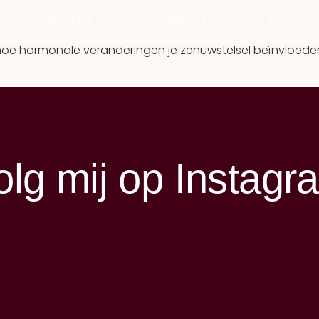
WERKEN MET MIJ
MIJN VERHAAL
BLOG
s hoe hormonale veranderingen je zenuwstelsel beïnvloede
olg mij op Instagr